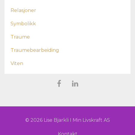
Relasjoner
Symbolikk
Traume
Traumebearbeiding
Viten
© 2026 Lise Bjarkli I Min Livskraft AS
Kontakt